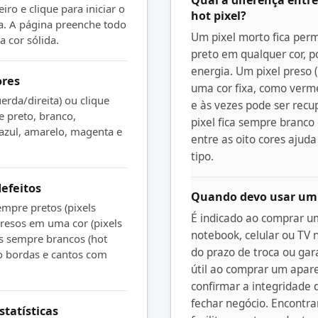
iro e clique para iniciar o
hot pixel?
ia. A página preenche todo
Um pixel morto fica pe
 cor sólida.
preto em qualquer cor, 
energia. Um pixel preso 
ores
uma cor fixa, como verme
erda/direita) ou clique
e às vezes pode ser rec
e preto, branco,
pixel fica sempre branco
azul, amarelo, magenta e
entre as oito cores ajuda
tipo.
defeitos
Quando devo usar um t
mpre pretos (pixels
É indicado ao comprar u
resos em uma cor (pixels
notebook, celular ou TV 
s sempre brancos (hot
do prazo de troca ou ga
do bordas e cantos com
útil ao comprar um apar
confirmar a integridade 
fechar negócio. Encontra
statísticas