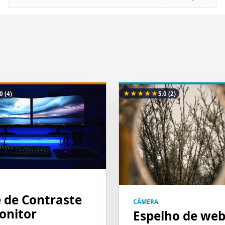
★
★
★
★
★
.0
(4)
5.0
(2)
e de Contraste
CÂMERA
onitor
Espelho de we