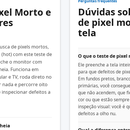
Perguntas frequentes
Dúvidas so
ixel Morto e
de pixel mo
res
tela
busca de pixels mortos,
 (hot) com este teste de
O que o teste de pixel 
enche o monitor com
Ele preenche a tela intei
cheia. Funciona em
para que defeitos de pixe
lar e TV, roda direto no
Em fundos pretos, branco
 nada e percorre oito
primárias, você consegue
 inspecionar defeitos a
que não acendem, que f
cor ou que estão sempre
inspeção visual: você é q
defeitos a olho nu.
cheia
Qual a diferença entre