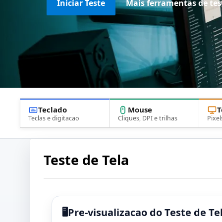
Iniciar Teste
Mais ferramentas de tes
Teclado
Mouse
T
Teclas e digitacao
Cliques, DPI e trilhas
Pixel
Teste de Tela
Pre-visualizacao do Teste de Te
🖥️