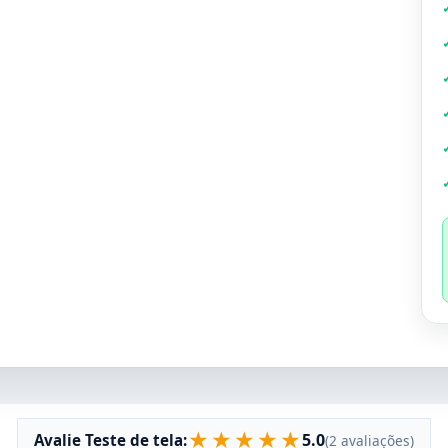
★
★
★
★
★
5.0
Avalie Teste de tela:
(2 avaliações)