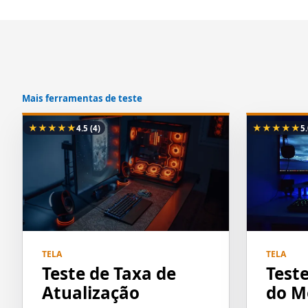
Mais ferramentas de teste
★
★
★
★
★
★
★
★
★
★
4.5
(4)
5
TELA
TELA
Teste de Taxa de
Test
Atualização
do M