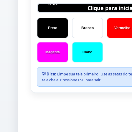
Pronto
Clique para inici
Preto
Branco
Vermelho
Magenta
Ciano
💡 Dica:
Limpe sua tela primeiro! Use as setas do t
tela cheia. Pressione ESC para sair.