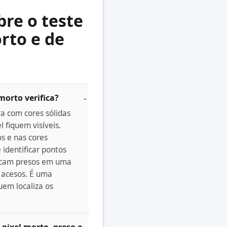
bre o teste
rto e de
morto verifica?
ra com cores sólidas
l fiquem visíveis.
s e nas cores
 identificar pontos
icam presos em uma
 acesos. É uma
uem localiza os
 pixel morto, preso e