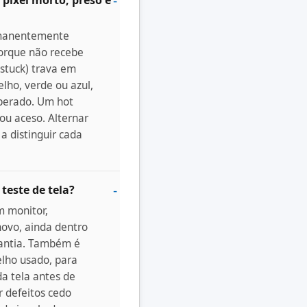
rmanentemente
porque não recebe
(stuck) trava em
lho, verde ou azul,
uperado. Um hot
 ou aceso. Alternar
 a distinguir cada
este de tela?
m monitor,
novo, ainda dentro
rantia. Também é
elho usado, para
da tela antes de
r defeitos cedo