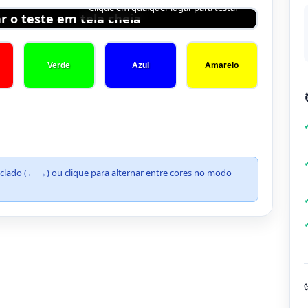
Clique em qualquer lugar para testar
ar o teste em tela cheia
Verde
Azul
Amarelo
eclado (← →) ou clique para alternar entre cores no modo