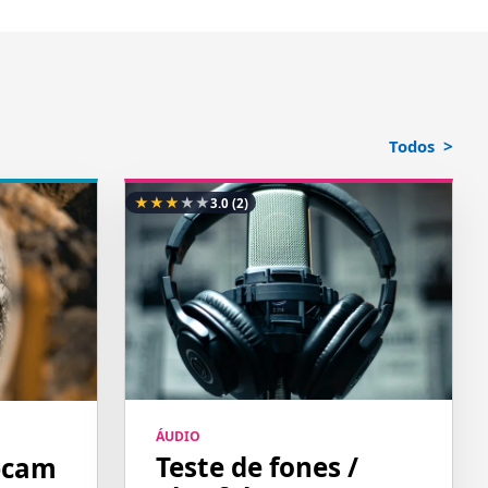
Todos
★
★
★
★
★
3.0
(2)
ÁUDIO
Teste de fones /
bcam