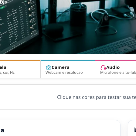
>
te
ela
Camera
Audio
s, cor, Hz
Webcam e resolucao
Microfone e alto-fal
Clique nas cores para testar sua t
la