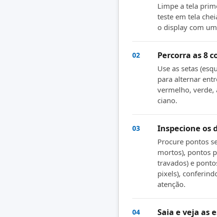
Limpe a tela prime
teste em tela che
o display com uma
Percorra as 8 c
02
Use as setas (esqu
para alternar entr
vermelho, verde, 
ciano.
Inspecione os 
03
Procure pontos se
mortos), pontos p
travados) e ponto
pixels), conferin
atenção.
Saia e veja as e
04