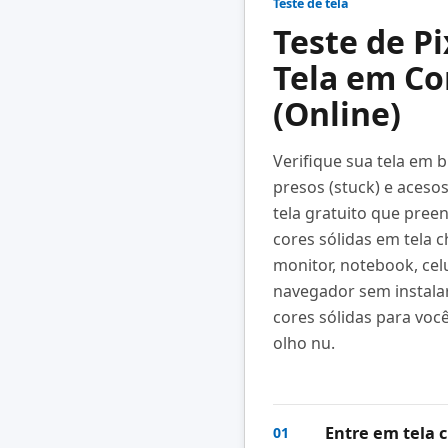
Teste de tela
Teste de P
Tela em Co
(Online)
Verifique sua tela em 
presos (stuck) e acesos
tela gratuito que pre
cores sólidas em tela 
monitor, notebook, celu
navegador sem instalar
cores sólidas para você
olho nu.
Entre em tela 
01