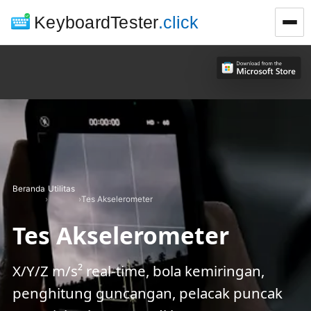
KeyboardTester
.click
Beranda
Utilitas
›
›
Tes Akselerometer
Tes Akselerometer
X/Y/Z m/s² real-time, bola kemiringan,
penghitung guncangan, pelacak puncak