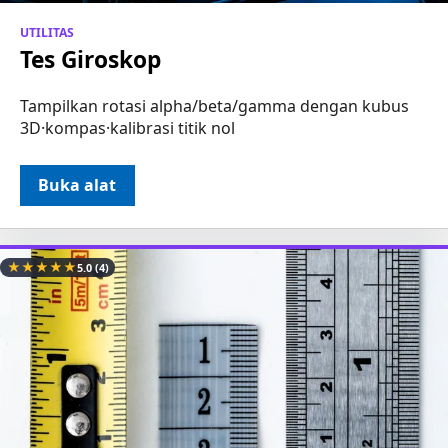
UTILITAS
Tes Giroskop
Tampilkan rotasi alpha/beta/gamma dengan kubus
3D·kompas·kalibrasi titik nol
Buka alat
★
★
★
★
★
5.0
(4)