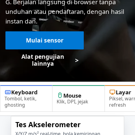
G. Berjalan langsung di browser tanpa
unduhan atau pendaftaran, dengan hasil
instan dan.
Mulai sensor
Alat pengujian
>
lainnya
Keyboard
Layar
Mouse
Tombol, ketik,
Piksel, war
Klik, DPI, jejak
ghosting
refresh
Tes Akselerometer
X/Y/Z m/s² real-time, bola kemiringan,