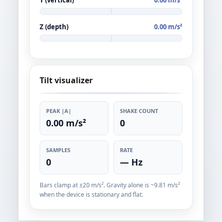
Z (depth)
0.00 m/s²
Tilt visualizer
+
PEAK |A|
SHAKE COUNT
0.00 m/s²
0
SAMPLES
RATE
0
— Hz
Bars clamp at ±20 m/s². Gravity alone is ~9.81 m/s²
when the device is stationary and flat.