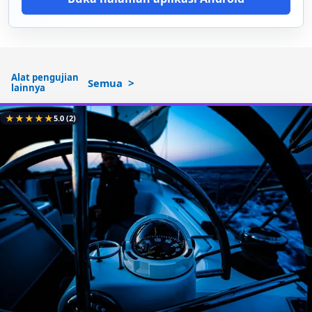
Alat pengujian
Semua
lainnya
★
★
★
★
★
5.0
(2)