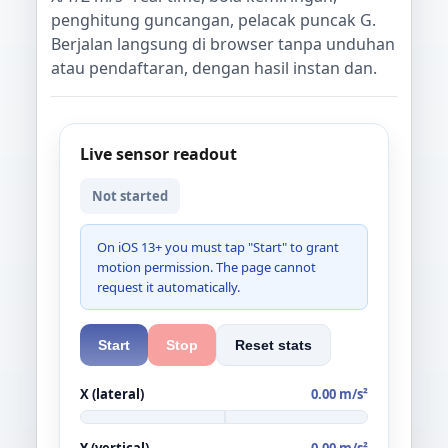
penghitung guncangan, pelacak puncak G.
Berjalan langsung di browser tanpa unduhan
atau pendaftaran, dengan hasil instan dan.
Live sensor readout
Not started
On iOS 13+ you must tap "Start" to grant
motion permission. The page cannot
request it automatically.
Start
Stop
Reset stats
X (lateral)
0.00 m/s²
Y (vertical)
0.00 m/s²