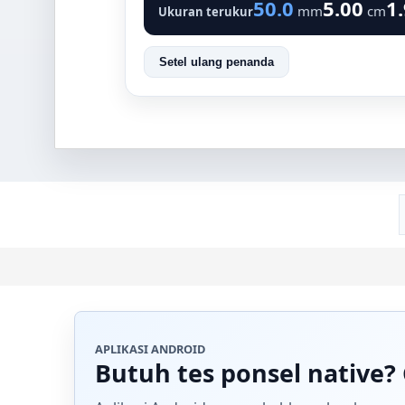
50.0
5.00
1
mm
cm
Ukuran terukur
Setel ulang penanda
APLIKASI ANDROID
Butuh tes ponsel native