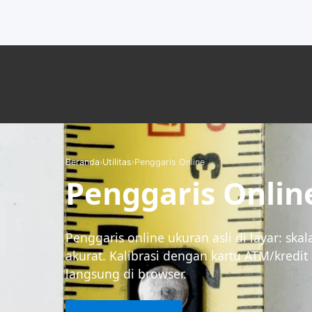
Beranda
›
Utilitas
›
Penggaris Online
Penggaris Onlin
Penggaris online ukuran asli di layar: ska
akurat. Kalibrasi dengan kartu ATM/kredit 
langsung di browser.