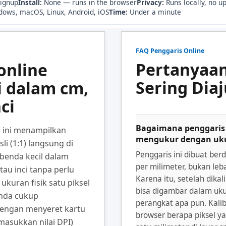
signup
Install:
None — runs in the browser
Privacy:
Runs locally, no u
ows, macOS, Linux, Android, iOS
Time:
Under a minute
FAQ Penggaris Online
Pertanyaa
online
Sering Dia
i dalam cm,
ci
Bagaimana penggaris 
s ini menampilkan
mengukur dengan uku
li (1:1) langsung di
Penggaris ini dibuat berd
benda kecil dalam
per milimeter, bukan leba
atau inci tanpa perlu
Karena itu, setelah dikal
 ukuran fisik satu piksel
bisa digambar dalam ukura
Anda cukup
perangkat apa pun. Kali
(dengan menyeret kartu
browser berapa piksel y
emasukkan nilai DPI)