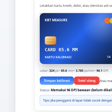
Letakkan kartu kredit, debit, atau identitas asli s
KBT MEASURE
CARD 85.6 MM
KARTU KALIBRASI
54
Lebar:
324
px
=
85.6
mm
=
3.785
px/mm
=
96.1
DPI
Atau ma
Simpan kalibrasi
Setel ulang
Status:
Memakai 96 DPI bawaan (belum dikali
Tips: jika penggaris di layar tidak cocok deng