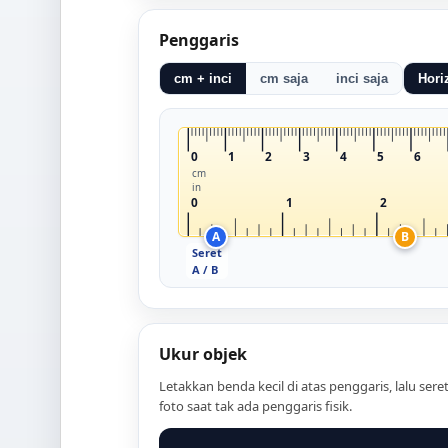
Penggaris
cm + inci
cm saja
inci saja
Hori
0
1
2
3
4
5
6
cm
in
0
1
2
A
B
Seret
A / B
Ukur objek
Letakkan benda kecil di atas penggaris, lalu se
foto saat tak ada penggaris fisik.