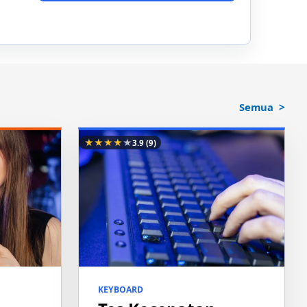
Semua
★
★
★
★
★
3.9
(9)
KEYBOARD