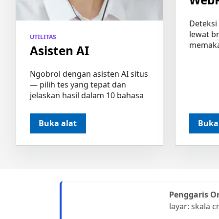
Deteksi
lewat b
UTILITAS
memaka
Asisten AI
Ngobrol dengan asisten AI situs
— pilih tes yang tepat dan
jelaskan hasil dalam 10 bahasa
Buka alat
Buka
Penggaris O
layar: skala 