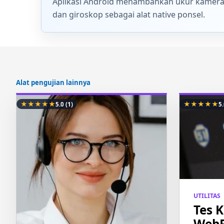
Aplikasi Android menambahkan ukur kamera, p
dan giroskop sebagai alat native ponsel.
Alat pengujian lainnya
★
★
★
★
★
★
★
★
★
★
5.0
(1)
5
UTILITAS
Tes 
Web