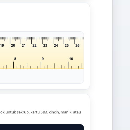
19
20
21
22
23
24
25
26
27
28
29
30
8
9
10
11
ok untuk sekrup, kartu SIM, cincin, manik, atau