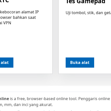
Tes Gamepad
 kebocoran alamat IP
Uji tombol, stik, dan ge
rowser bahkan saat
i VPN
 alat
Buka alat
nline
is a free, browser-based online tool. Penggaris online 
cm, mm, dan inci yang akurat.