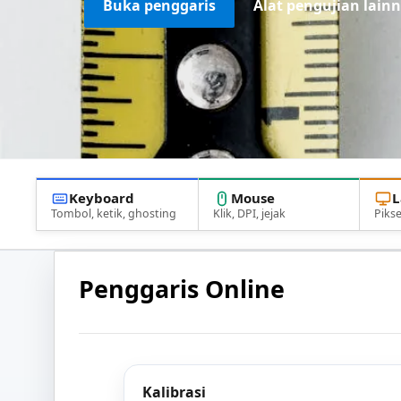
Buka penggaris
Alat pengujian lain
Keyboard
Mouse
L
Tombol, ketik, ghosting
Klik, DPI, jejak
Pikse
Penggaris Online
Kalibrasi