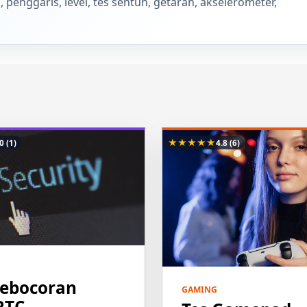
enggaris, level, tes sentuh, getaran, akselerometer,
★
★
★
★
★
.0
(1)
4.8
(6)
Kebocoran
GAMING
RTC