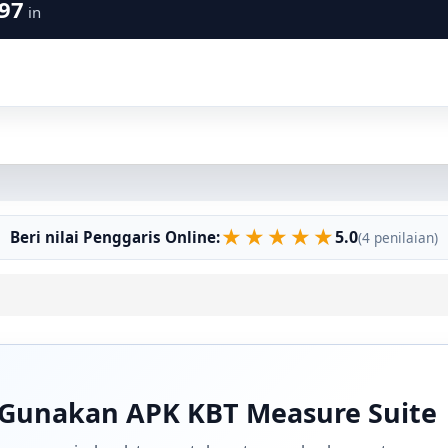
.97
in
★
★
★
★
★
5.0
Beri nilai Penggaris Online:
(4 penilaian)
? Gunakan APK KBT Measure Suite