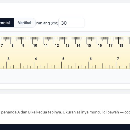
Panjang (cm)
zontal
Vertikal
7
8
9
10
11
12
13
14
15
16
17
18
3
4
5
6
7
ret penanda A dan B ke kedua tepinya. Ukuran aslinya muncul di bawah — coc