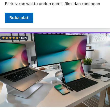
Perkirakan waktu unduh game, film, dan cadangan
Buka alat
★
★
★
★
★
5.0
(2)