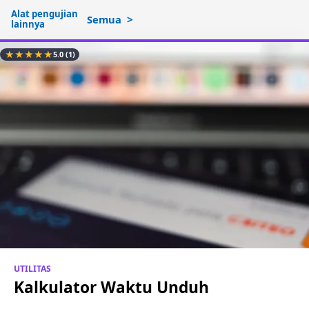
Alat pengujian
Semua
lainnya
★
★
★
★
★
5.0
(1)
UTILITAS
Kalkulator Waktu Unduh