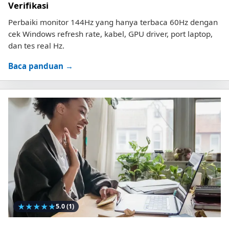
Verifikasi
Perbaiki monitor 144Hz yang hanya terbaca 60Hz dengan
cek Windows refresh rate, kabel, GPU driver, port laptop,
dan tes real Hz.
Baca panduan →
★
★
★
★
★
5.0
(1)