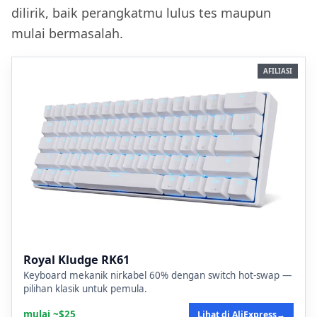
dilirik, baik perangkatmu lulus tes maupun
mulai bermasalah.
AFILIASI
Royal Kludge RK61
Keyboard mekanik nirkabel 60% dengan switch hot-swap —
pilihan klasik untuk pemula.
mulai ~$25
Lihat di AliExpress
→