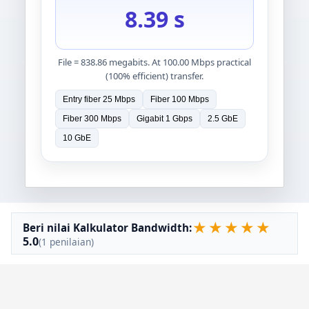
8.39 s
File = 838.86 megabits. At 100.00 Mbps practical
(100% efficient) transfer.
Entry fiber 25 Mbps
Fiber 100 Mbps
Fiber 300 Mbps
Gigabit 1 Gbps
2.5 GbE
10 GbE
★
★
★
★
★
Beri nilai Kalkulator Bandwidth:
5.0
(1 penilaian)