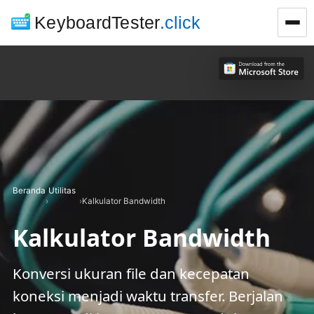
KeyboardTester
.click
Beranda
Utilitas
›
›
Kalkulator Bandwidth
Kalkulator Bandwidth
Konversi ukuran file dan kecepatan
koneksi menjadi waktu transfer. Berjalan