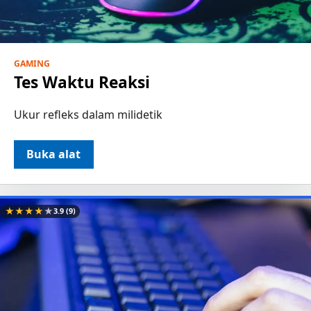
GAMING
Tes Waktu Reaksi
Ukur refleks dalam milidetik
Buka alat
★
★
★
★
★
3.9
(9)