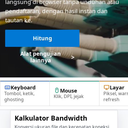
langsung di browser tanpa unduhan atau
pendaftaran, dengan hasil instan dan
tautan ke.
Hitung
Alat pengujian
>
lainnya
Keyboard
Layar
Mouse
Tombol, ketik,
Piksel, war
Klik, DPI, jejak
ghosting
refresh
Kalkulator Bandwidth
Konversi ukuran file dan kecepatan koneksi