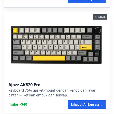
AFILIASI
Ajazz AK820 Pro
Keyboard 75% gasket-mount dengan kenop dan layar
pintar — ketikan empuk dan senyap.
mulai ~$40
Lihat di AliExpress
→