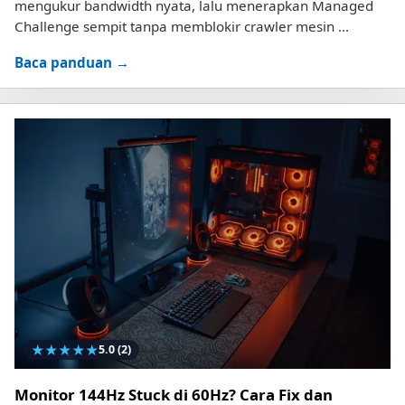
mengukur bandwidth nyata, lalu menerapkan Managed
Challenge sempit tanpa memblokir crawler mesin ...
Baca panduan →
★
★
★
★
★
5.0
(2)
Monitor 144Hz Stuck di 60Hz? Cara Fix dan