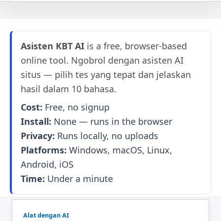
Asisten KBT AI
is a free, browser-based
online tool. Ngobrol dengan asisten AI
situs — pilih tes yang tepat dan jelaskan
hasil dalam 10 bahasa.
Cost:
Free, no signup
Install:
None — runs in the browser
Privacy:
Runs locally, no uploads
Platforms:
Windows, macOS, Linux,
Android, iOS
Time:
Under a minute
Alat dengan AI