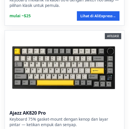
pilihan klasik untuk pemula.
mulai ~$25
Lihat di AliExpress
→
AFILIASI
Ajazz AK820 Pro
Keyboard 75% gasket-mount dengan kenop dan layar
pintar — ketikan empuk dan senyap.