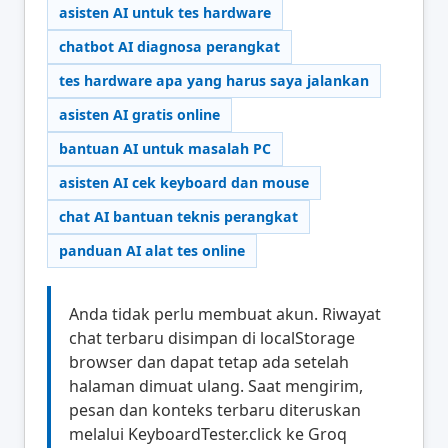
asisten AI untuk tes hardware
chatbot AI diagnosa perangkat
tes hardware apa yang harus saya jalankan
asisten AI gratis online
bantuan AI untuk masalah PC
asisten AI cek keyboard dan mouse
chat AI bantuan teknis perangkat
panduan AI alat tes online
Anda tidak perlu membuat akun. Riwayat
chat terbaru disimpan di localStorage
browser dan dapat tetap ada setelah
halaman dimuat ulang. Saat mengirim,
pesan dan konteks terbaru diteruskan
melalui KeyboardTester.click ke Groq