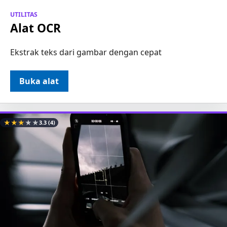
UTILITAS
Alat OCR
Ekstrak teks dari gambar dengan cepat
Buka alat
★
★
★
★
★
3.3
(4)