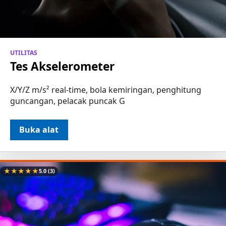
UTILITAS
Tes Akselerometer
X/Y/Z m/s² real-time, bola kemiringan, penghitung
guncangan, pelacak puncak G
Buka alat
★
★
★
★
★
5.0
(3)