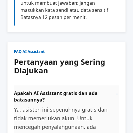
untuk membuat jawaban; jangan
masukkan kata sandi atau data sensitif.
Batasnya 12 pesan per menit.
FAQ AI Assistant
Pertanyaan yang Sering
Diajukan
Apakah AI Assistant gratis dan ada
batasannya?
Ya, asisten ini sepenuhnya gratis dan
tidak memerlukan akun. Untuk
mencegah penyalahgunaan, ada