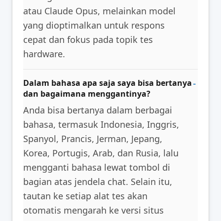
atau Claude Opus, melainkan model
yang dioptimalkan untuk respons
cepat dan fokus pada topik tes
hardware.
Dalam bahasa apa saja saya bisa bertanya
dan bagaimana menggantinya?
Anda bisa bertanya dalam berbagai
bahasa, termasuk Indonesia, Inggris,
Spanyol, Prancis, Jerman, Jepang,
Korea, Portugis, Arab, dan Rusia, lalu
mengganti bahasa lewat tombol di
bagian atas jendela chat. Selain itu,
tautan ke setiap alat tes akan
otomatis mengarah ke versi situs