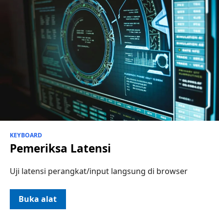
KEYBOARD
Pemeriksa Latensi
Uji latensi perangkat/input langsung di browser
Buka alat