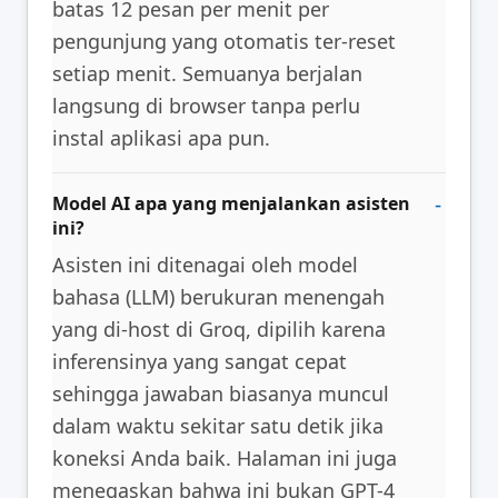
batas 12 pesan per menit per
pengunjung yang otomatis ter-reset
setiap menit. Semuanya berjalan
langsung di browser tanpa perlu
instal aplikasi apa pun.
Model AI apa yang menjalankan asisten
ini?
Asisten ini ditenagai oleh model
bahasa (LLM) berukuran menengah
yang di-host di Groq, dipilih karena
inferensinya yang sangat cepat
sehingga jawaban biasanya muncul
dalam waktu sekitar satu detik jika
koneksi Anda baik. Halaman ini juga
menegaskan bahwa ini bukan GPT-4