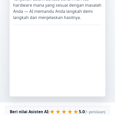
hardware mana yang sesuai dengan masalah
Anda — AI memandu Anda langkah demi
langkah dan menjelaskan hasilnya.
★
★
★
★
★
5.0
Beri nilai Asisten AI:
(1 penilaian)