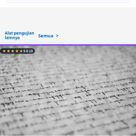
Alat pengujian
Semua
lainnya
★
★
★
★
★
5.0
(2)