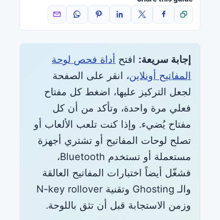
Share by email
Share on WhatsApp
Pin on Pinterest
Share on LinkedIn
Share on Facebook
Share on X
Copy link
إجابة سريعة:
افتح
أداة فحص لوحة
المفاتيح أونلاين
، انقر على الصفحة
لجعل التركيز عليها، اضغط كل مفتاح
فعلي مرة واحدة، وتأكد من أن كل
مفتاح يُضيء. وإذا كنت تلعب الألعاب أو
تصلح لوحات المفاتيح أو تشتري أجهزة
مستعملة أو تستخدم Bluetooth،
فشغّل أيضاً اختبارات المفاتيح العالقة
والـ Ghosting وتقنية N-key rollover
وزمن الاستجابة قبل أن تثق باللوحة.