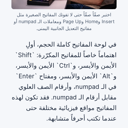
اختبر صفّاً صفّاً حتى لا تفوتك المفاتيح الصغيرة مثل
Insert وHome وPage Up ومعاملات الـ numpad أو
مفاتيح التعديل الجانبية اليمنى.
في لوحة المفاتيح كاملة الحجم، أولِ
اهتماماً خاصاً للمفاتيح المكرّرة: `Shift`
الأيمن والأيسر، و`Ctrl` الأيمن والأيسر،
و`Alt` الأيمن والأيسر، ومفتاح `Enter`
في الـ numpad، وأرقام الصف العلوي
مقابل أرقام الـ numpad. فقد تكون لهذه
المفاتيح مواقع فيزيائية مختلفة حتى
عندما تكتب أحرفاً متشابهة.