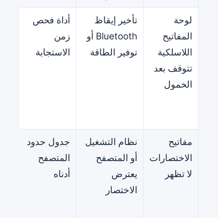
لوحة
تأخير إيقاظ
أداة فحص
قارن
المفاتيح
Bluetooth أو
زمن
oth
اللاسلكية
توفير الطاقة
الاستجابة
تتوقف بعد
GHz
الخمول
والا
الس
SB.
مفاتيح
نظام التشغيل
جدول حدود
اختب
الاختصارات
أو المتصفح
المتصفح
الأ
لا تظهر
يعترض
أدناه
منفر
الاختصار
است
إعدا