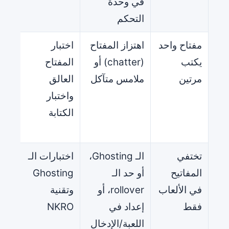
في وحدة
التحكم
مفتاح واحد
اهتزاز المفتاح
اختبار
نظّ
يكتب
(chatter) أو
المفتاح
المف
مرتين
ملامس متآكل
العالق
است
واختبار
فقد 
الكتابة
المف
استب
تختفي
الـ Ghosting،
اختبارات الـ
اختب
المفاتيح
أو حد الـ
Ghosting
اللع
في الألعاب
rollover، أو
وتقنية
بلوح
فقط
إعداد في
NKRO
ألعا
اللعبة/الإدخال
الحا