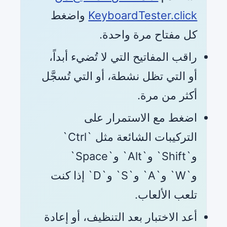
KeyboardTester.click
واضغط
كل مفتاح مرة واحدة.
راقب المفاتيح التي لا تُضيء أبداً،
أو التي تظل نشطة، أو التي تُسجَّل
أكثر من مرة.
اضغط مع الاستمرار على
التركيبات الشائعة مثل `Ctrl`
و`Shift` و`Alt` و`Space`
و`W` و`A` و`S` و`D` إذا كنت
تلعب الألعاب.
أعد الاختبار بعد التنظيف، أو إعادة