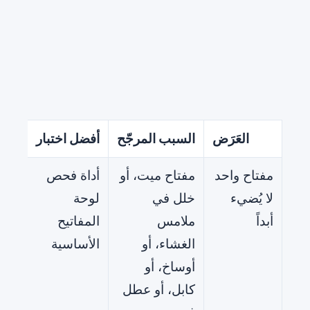
العَرَض
السبب المرجّح
أفضل اختبار
الخط
مفتاح واحد
مفتاح ميت، أو
أداة فحص
نظّف
لا يُضيء
خلل في
لوحة
الاخ
أبداً
ملامس
المفاتيح
متص
الغشاء، أو
الأساسية
ثم ا
أوساخ، أو
جهاز
كابل، أو عطل