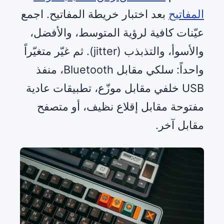
المفاتيح
بعد اختبار خريطة المفاتيح. اجمع
عيّنات كافية لرؤية المتوسط، والأفضل،
والأسوأ، والتذبذب (jitter). ثم غيّر متغيّراً
واحداً: سلكي مقابل Bluetooth، منفذ
USB خلفي مقابل موزّع، تطبيقات عادية
مفتوحة مقابل إقلاع نظيف، أو متصفح
مقابل آخر.