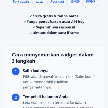
Português
العربية
Русский
日本語
한국어
100% gratis & tanpa batas
Tanpa pendaftaran atau API key
Sepenuhnya responsif
Dimuat dalam satu iframe
Cara menyematkan widget dalam
3 langkah
Salin kodenya
Pilih alat di bawah ini dan klik "Salin kode"
untuk mengambil cuplikan
penyematannya.
Tempel di halaman Anda
Letakkan cuplikan tersebut ke dalam
HTML halaman atau postingan blog Anda,