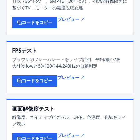
THX（36° FoV）、SMPTE（30° FoV）、4K/8K解像限界に
基づくTV・モニターの最適視聴距離
プレビュー ↗
コードをコピー
FPSテスト
ブラウザのフレームレートをライブ計測。平均/最小/最
大/1%-lowと60/120/144/240Hzの自動判定
プレビュー ↗
コードをコピー
画面解像度テスト
解像度、ネイティブピクセル、DPR、色深度、色域をライ
ブ表示
プレビュー ↗
コードをコピー