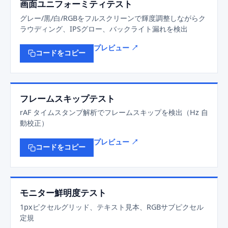
画面ユニフォーミティテスト
グレー/黒/白/RGBをフルスクリーンで輝度調整しながらク
ラウディング、IPSグロー、バックライト漏れを検出
プレビュー ↗
コードをコピー
フレームスキップテスト
rAF タイムスタンプ解析でフレームスキップを検出（Hz 自
動校正）
プレビュー ↗
コードをコピー
モニター鮮明度テスト
1pxピクセルグリッド、テキスト見本、RGBサブピクセル
定規